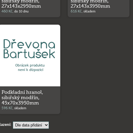
sibiřský modřín,
sibiřský modřín,
27x143x2950mm
27x143x3950mm
460 Kč
616 Kč
, do 10 dnu
, skladem
Podkladní hranol,
sibiřský modřín,
45x70x3950mm
596 Kč
, skladem
Řazení: