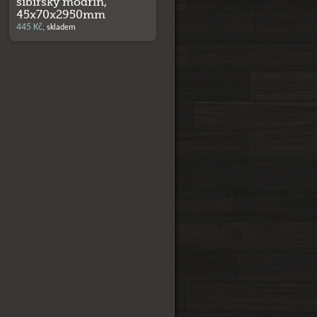
sibiřský modřín,
45x70x2950mm
445 Kč
, skladem