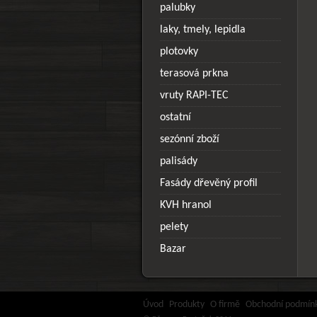
palubky
laky, tmely, lepidla
plotovky
terasová prkna
vruty RAPI-TEC
ostatní
sezónní zboží
palisády
Fasády dřevěný profil
KVH hranol
pelety
Bazar
Úvod
Produkty
O firmě
Obchodní podmín